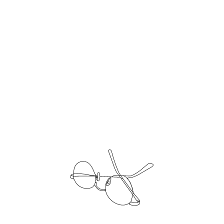
そんな人生を送ってもらうために
わたしたちは
まだまだ走り続けます。