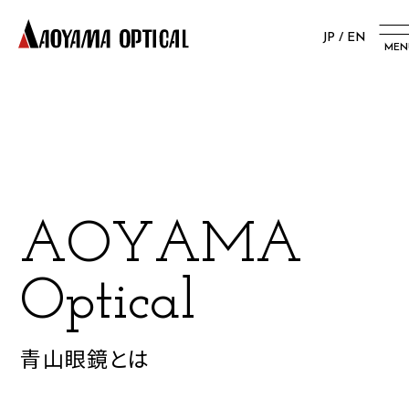
JP
/
EN
MEN
A
O
Y
A
M
A
O
p
t
i
c
a
l
青山眼鏡とは