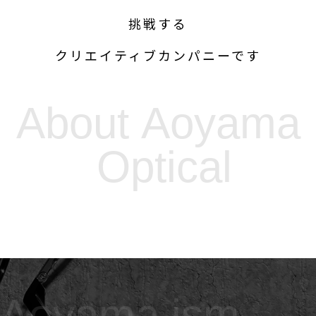
挑戦する
クリエイティブカンパニーです
A
b
o
u
t
A
o
y
a
m
a
O
p
t
i
c
a
l
A
o
y
a
m
a
i
s
m