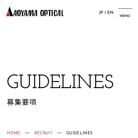
JP
/
EN
MENU
G
U
I
D
E
L
I
N
E
S
募集要項
HOME
RECRUIT
GUIDELINES