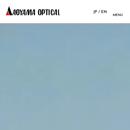
JP
/
EN
MENU