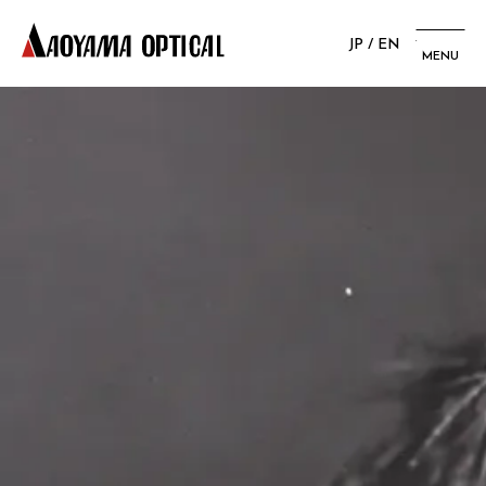
JP
/
EN
MENU