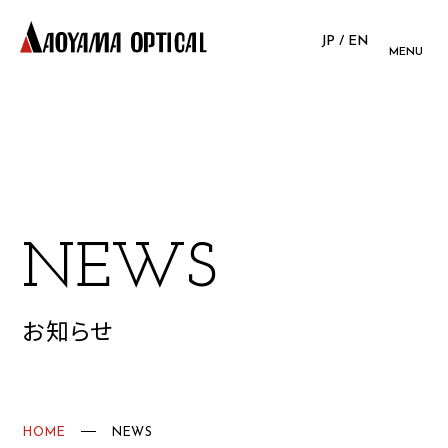
JP
/
EN
MENU
N
E
W
S
お知らせ
HOME
NEWS