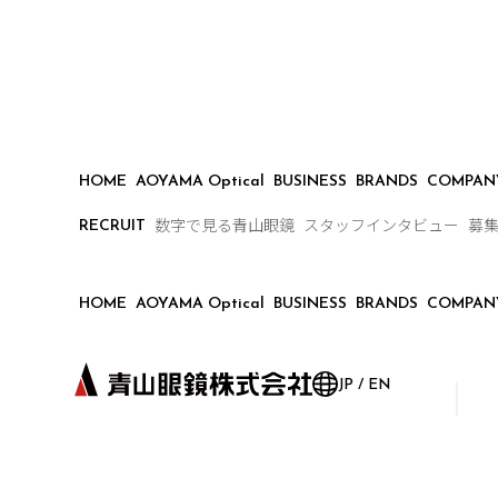
HOME
AOYAMA Optical
BUSINESS
BRANDS
COMPAN
数字で見る青山眼鏡
スタッフインタビュー
募
RECRUIT
HOME
AOYAMA Optical
BUSINESS
BRANDS
COMPAN
JP
/
EN