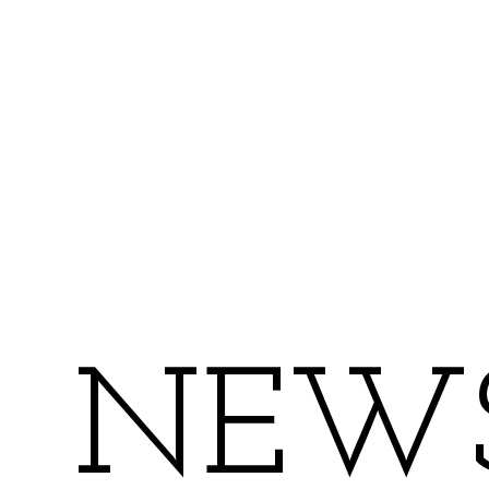
N
E
W